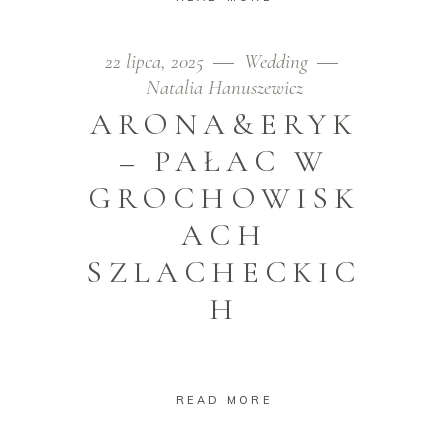
22 lipca, 2025
Wedding
Natalia Hanuszewicz
ARONA&ERYK
– PAŁAC W
GROCHOWISK
ACH
SZLACHECKIC
H
READ MORE