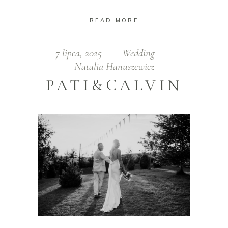
READ MORE
7 lipca, 2025
Wedding
Natalia Hanuszewicz
PATI&CALVIN