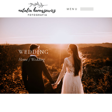
MENU
WEDDING
Home
/
Wedding