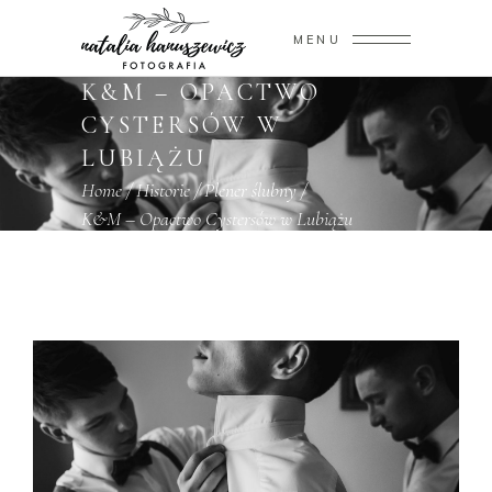
MENU
K&M – OPACTWO
CYSTERSÓW W
LUBIĄŻU
Home
/
Historie
/
Plener ślubny
/
K&M – Opactwo Cystersów w Lubiążu